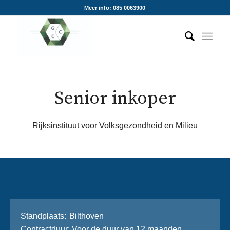
Meer info: 085 0063900
Senior inkoper
Rijksinstituut voor Volksgezondheid en Milieu
Stand­plaats
Bilthoven
Contractduur
Voor de duur van 12 maanden