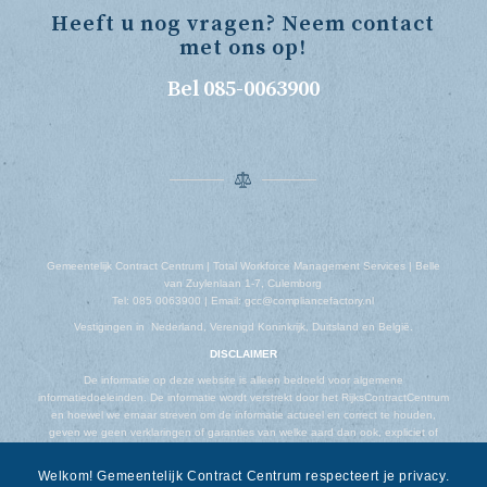
Heeft u nog vragen? Neem contact
met ons op!
Bel 085-0063900
Gemeentelijk Contract Centrum | Total Workforce Management Services | Belle
van Zuylenlaan 1-7, Culemborg
Tel: 085 0063900 | Email: gcc@compliancefactory.nl
Vestigingen in Nederland, Verenigd Koninkrijk, Duitsland en België.
DISCLAIMER
De informatie op deze website is alleen bedoeld voor algemene
informatiedoeleinden. De informatie wordt verstrekt door het RijksContractCentrum
en hoewel we ernaar streven om de informatie actueel en correct te houden,
geven we geen verklaringen of garanties van welke aard dan ook, expliciet of
impliciet, over de volledigheid, nauwkeurigheid, betrouwbaarheid, geschiktheid of
beschikbaarheid met betrekking tot de website of de informatie, producten,
Welkom! Gemeentelijk Contract Centrum respecteert je privacy.
diensten of gerelateerde afbeeldingen op de website voor welk doel dan ook.