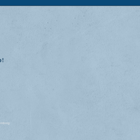
p!
lemborg