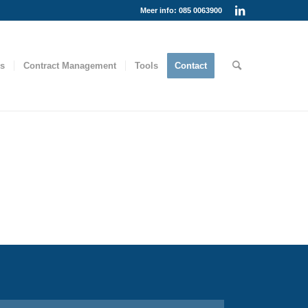
Meer info: 085 0063900
es
Contract Management
Tools
Contact