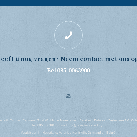
eeft u nog vragen? Neem contact met ons o
Bel 085-0063900
telijk Contract Centrum | Total Workforce Management Services | Belle van Zuylenlaan 1-7, Cu
Tel: 085 0063900 | Email: gcc@compliancefactory.nl
Vestigingen in Nederland, Verenigd Koninkrijk, Duitsland en België.