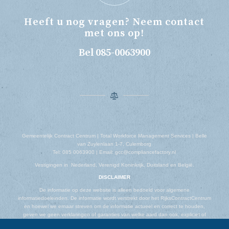
Heeft u nog vragen? Neem contact
met ons op!
Bel 085-0063900
Gemeentelijk Contract Centrum | Total Workforce Management Services | Belle
van Zuylenlaan 1-7, Culemborg
Tel: 085 0063900 | Email: gcc@compliancefactory.nl
Vestigingen in Nederland, Verenigd Koninkrijk, Duitsland en België.
DISCLAIMER
De informatie op deze website is alleen bedoeld voor algemene
informatiedoeleinden. De informatie wordt verstrekt door het RijksContractCentrum
en hoewel we ernaar streven om de informatie actueel en correct te houden,
geven we geen verklaringen of garanties van welke aard dan ook, expliciet of
impliciet, over de volledigheid, nauwkeurigheid, betrouwbaarheid, geschiktheid of