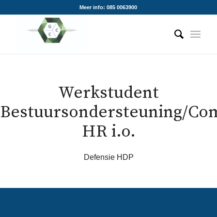
Meer info: 085 0063900
Werkstudent
Bestuursondersteuning/Co
HR i.o.
Defensie HDP