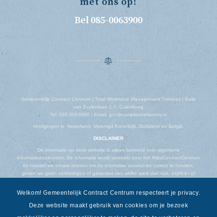
met ons op!
Bel 085-0063900
Gemeentelijk Contract Centrum | Total Workforce Management Services | Belle
van Zuylenlaan 1-7, Culemborg
Tel: 085 0063900 | Email: gcc@compliancefactory.nl
Vestigingen in Nederland, Verenigd Koninkrijk, Duitsland en België.
DISCLAIMER
De informatie op deze website is alleen bedoeld voor algemene
informatiedoeleinden. De informatie wordt verstrekt door het RijksContractCentrum
en hoewel we ernaar streven om de informatie actueel en correct te houden,
geven we geen verklaringen of garanties van welke aard dan ook, expliciet of
impliciet, over de volledigheid, nauwkeurigheid, betrouwbaarheid, geschiktheid of
beschikbaarheid met betrekking tot de website of de informatie, producten,
Welkom! Gemeentelijk Contract Centrum respecteert je privacy.
diensten of gerelateerde afbeeldingen op de website voor welk doel dan ook.
Deze website maakt gebruik van cookies om je bezoek