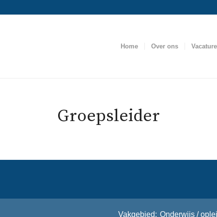
Home
Over ons
Vacatur
Groepsleider
Vakgebied
Onderwijs / ople