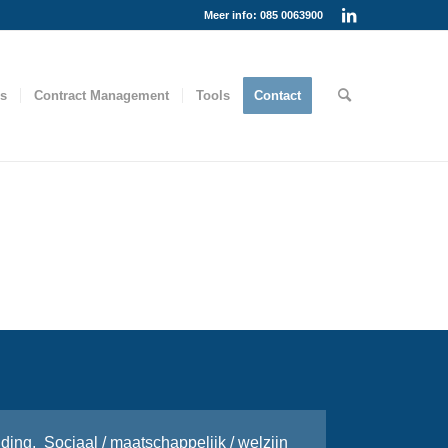
Meer info: 085 0063900
es
Contract Management
Tools
Contact
iding
,
Sociaal / maatschappelijk / welzijn