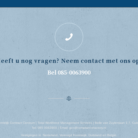
eeft u nog vragen? Neem contact met ons o
Bel 085-0063900
telijk Contract Centrum | Total Workforce Management Services | Belle van Zuylenlaan 1-7, Cu
Tel: 085 0063900 | Email: gcc@compliancefactory.nl
Vestigingen in Nederland, Verenigd Koninkrijk, Duitsland en België.