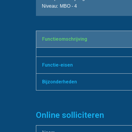
Niveau
MBO - 4
Functie­omschrijving
Functie-eisen
Bijzonderheden
Online solliciteren