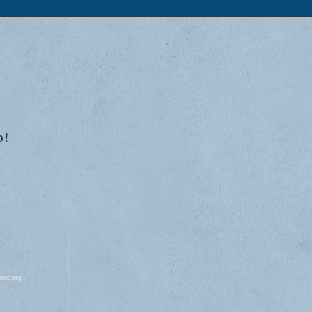
p!
lemborg