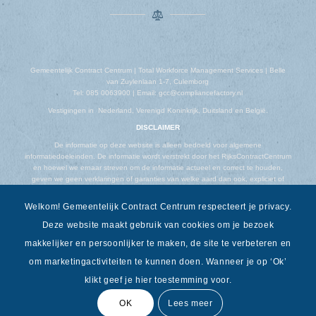
Gemeentelijk Contract Centrum | Total Workforce Management Services | Belle
van Zuylenlaan 1-7, Culemborg
Tel: 085 0063900 | Email: gcc@compliancefactory.nl
Vestigingen in Nederland, Verenigd Koninkrijk, Duitsland en België.
DISCLAIMER
De informatie op deze website is alleen bedoeld voor algemene
informatiedoeleinden. De informatie wordt verstrekt door het RijksContractCentrum
en hoewel we ernaar streven om de informatie actueel en correct te houden,
geven we geen verklaringen of garanties van welke aard dan ook, expliciet of
impliciet, over de volledigheid, nauwkeurigheid, betrouwbaarheid, geschiktheid of
beschikbaarheid met betrekking tot de website of de informatie, producten,
Welkom! Gemeentelijk Contract Centrum respecteert je privacy.
diensten of gerelateerde afbeeldingen op de website voor welk doel dan ook.
Deze website maakt gebruik van cookies om je bezoek
makkelijker en persoonlijker te maken, de site te verbeteren en
om marketingactiviteiten te kunnen doen. Wanneer je op ‘Ok’
klikt geef je hier toestemming voor.
OK
Lees meer