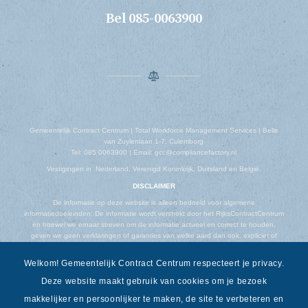
Bel 085-0063900
Gemeentelijk Contract Centrum | Total Workforce Management Services | Belle
van Zuylenlaan 1-7, Culemborg
Tel: 085 0063900 | Email: gcc@compliancefactory.nl
Vestigingen in Nederland, Verenigd Koninkrijk, Duitsland en België.
DISCLAIMER
De informatie op deze website is alleen bedoeld voor algemene
informatiedoeleinden. De informatie wordt verstrekt door het RijksContractCentrum
en hoewel we ernaar streven om de informatie actueel en correct te houden,
geven we geen verklaringen of garanties van welke aard dan ook, expliciet of
impliciet, over de volledigheid, nauwkeurigheid, betrouwbaarheid, geschiktheid of
beschikbaarheid met betrekking tot de website of de informatie, producten,
Welkom! Gemeentelijk Contract Centrum respecteert je privacy.
diensten of gerelateerde afbeeldingen op de website voor welk doel dan ook.
Deze website maakt gebruik van cookies om je bezoek
makkelijker en persoonlijker te maken, de site te verbeteren en