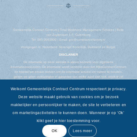
Gemeentelijk Contract Centrum | Total Workforce Management Services | Belle
van Zuylenlaan 1-7, Culemborg
Tel: 085 0063900 | Email: gcc@compliancefactory.nl
Vestigingen in Nederland, Verenigd Koninkrijk, Duitsland en België.
DISCLAIMER
De informatie op deze website is alleen bedoeld voor algemene
informatiedoeleinden. De informatie wordt verstrekt door het RijksContractCentrum
en hoewel we ernaar streven om de informatie actueel en correct te houden,
geven we geen verklaringen of garanties van welke aard dan ook, expliciet of
impliciet, over de volledigheid, nauwkeurigheid, betrouwbaarheid, geschiktheid of
beschikbaarheid met betrekking tot de website of de informatie, producten,
Welkom! Gemeentelijk Contract Centrum respecteert je privacy.
diensten of gerelateerde afbeeldingen op de website voor welk doel dan ook.
Deze website maakt gebruik van cookies om je bezoek
makkelijker en persoonlijker te maken, de site te verbeteren en
om marketingactiviteiten te kunnen doen. Wanneer je op ‘Ok’
klikt geef je hier toestemming voor.
OK
Lees meer