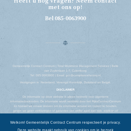
Heeft u nog vragen? Neem contact
met ons op!
Bel 085-0063900
Gemeentelijk Contract Centrum | Total Workforce Management Services | Belle
van Zuylenlaan 1-7, Culemborg
Tel: 085 0063900 | Email: gcc@compliancefactory.nl
Vestigingen in Nederland, Verenigd Koninkrijk, Duitsland en België.
DISCLAIMER
De informatie op deze website is alleen bedoeld voor algemene
informatiedoeleinden. De informatie wordt verstrekt door het RijksContractCentrum
en hoewel we ernaar streven om de informatie actueel en correct te houden,
geven we geen verklaringen of garanties van welke aard dan ook, expliciet of
impliciet, over de volledigheid, nauwkeurigheid, betrouwbaarheid, geschiktheid of
beschikbaarheid met betrekking tot de website of de informatie, producten,
Welkom! Gemeentelijk Contract Centrum respecteert je privacy.
diensten of gerelateerde afbeeldingen op de website voor welk doel dan ook.
Deze website maakt gebruik van cookies om je bezoek